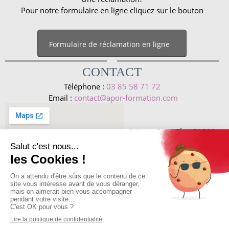
Pour notre formulaire en ligne cliquez sur le bouton
Formulaire de réclamation en ligne
CONTACT
Téléphone :
03 85 58 71 72
Email :
contact@apor-formation.com
9 A rue Saint Eloi, 71300, 
Montceau les Mines

Copyright © Apor
2026
RGPD
Mentions Légales
CGV
Certification QUALIOPI